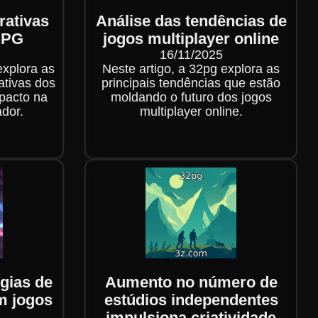
rativas
Análise das tendências de
RPG
jogos multiplayer online
16/11/2025
xplora as
Neste artigo, a 32pg explora as
ativas dos
principais tendências que estão
pacto na
moldando o futuro dos jogos
ador.
multiplayer online.
gias de
Aumento no número de
em jogos
estúdios independentes
impulsiona criatividade