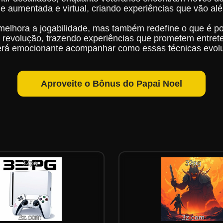
e aumentada e virtual, criando experiências que vão alé
lhora a jogabilidade, mas também redefine o que é poss
 revolução, trazendo experiências que prometem entrete
erá emocionante acompanhar como essas técnicas evolui
Aproveite o Bônus do Papai Noel