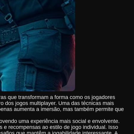
doras que transformam a forma como os jogadores
o dos jogos multiplayer. Uma das técnicas mais
 apenas aumenta a imersão, mas também permite que
ovendo uma experiência mais social e envolvente.
os e recompensas ao estilo de jogo individual. Isso
afios que mantêm a jogabilidade interessante. A