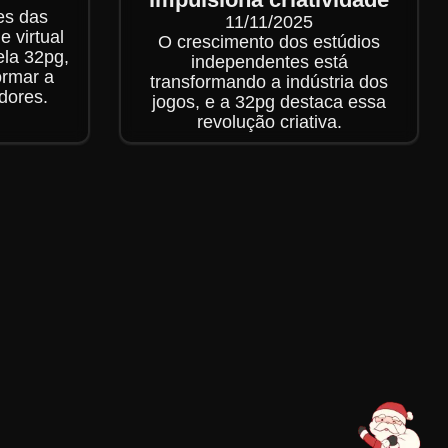
es das
11/11/2025
e virtual
O crescimento dos estúdios
ela 32pg,
independentes está
ormar a
transformando a indústria dos
dores.
jogos, e a 32pg destaca essa
revolução criativa.