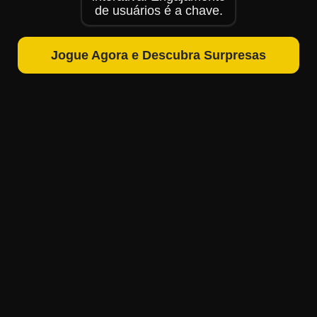
de usuários é a chave.
Jogue Agora e Descubra Surpresas