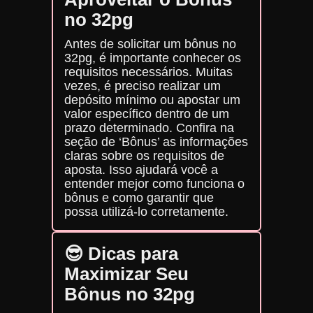
no 32pg
Antes de solicitar um bônus no
32pg, é importante conhecer os
requisitos necessários. Muitas
vezes, é preciso realizar um
depósito mínimo ou apostar um
valor específico dentro de um
prazo determinado. Confira na
seção de ‘Bônus’ as informações
claras sobre os requisitos de
aposta. Isso ajudará você a
entender mejor como funciona o
bônus e como garantir que
possa utilizá-lo corretamente.
😎 Dicas para
Maximizar Seu
Bônus no 32pg