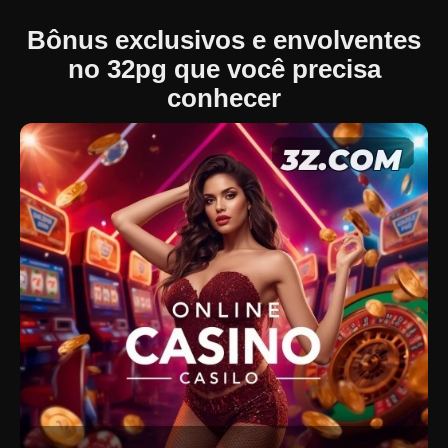
Bônus exclusivos e envolventes
no 32pg que você precisa
conhecer