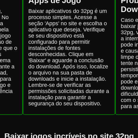
Apps de Jogo
Pro
Dow
,
Baixar aplicativos do 32pg é um
. No
processo simples. Acesse a
Caso e
 a
seção 'Apps' no site e escolha o
baixar 
pela
aplicativo que deseja. Verifique
32pg, 
 jogo
se seu dispositivo está
a inte
ão de
configurado para permitir
pode i
e que o
instalações de fontes
e causa
s
desconhecidas. Clique em
limpe 
stema
'Baixar' e aguarde a conclusão
tente 
ante a
do download. Após isso, localize
persist
oad,
o arquivo na sua pasta de
tempor
 para
downloads e inicie a instalação.
pode e
ogo e
Lembre-se de verificar as
downlo
ência
permissões solicitadas durante a
dificul
instalação para garantir a
com o 
segurança do seu dispositivo.
para as
Baixar jogos incríveis no site 32pg