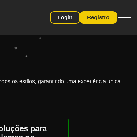
❄
Login
Registro
❄
❄
❄
❄
❄
❄
dos os estilos, garantindo uma experiência única.
oluções para