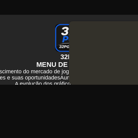
32PG
MENU DE NOTÍCIAS
scimento do mercado de jogos mobile
Tendências de des
es e suas oportunidades
Aumento no número de estúdios
A evolução dos gráficos em jogos modernos