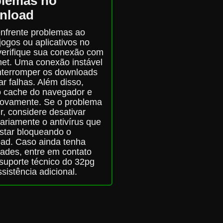
blemas no
nload
nfrente problemas ao
jogos ou aplicativos no
verifique sua conexão com
rnet. Uma conexão instável
nterromper os downloads
r falhas. Além disso,
o cache do navegador e
novamente. Se o problema
ir, considere desativar
ariamente o antivírus que
star bloqueando o
ad. Caso ainda tenha
dades, entre em contato
suporte técnico do 32pg
sistência adicional.