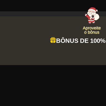
Aproveite
o bônus
BÔNUS DE 100% +
envolvimento de jogos para dispositivos móveis
 independentes impulsiona criatividade