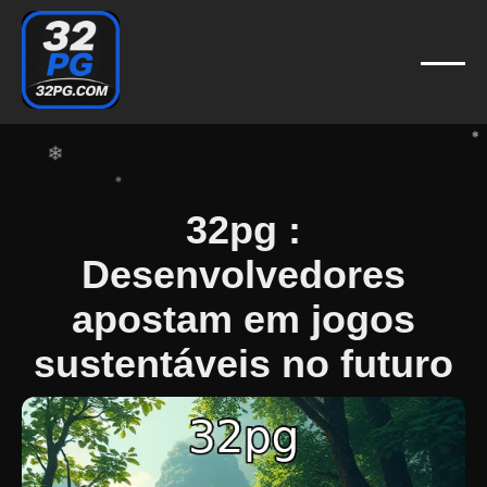
❄
❄
❄
❄
❄
❄
❄
❄
❄
32pg :
Desenvolvedores
apostam em jogos
sustentáveis no futuro