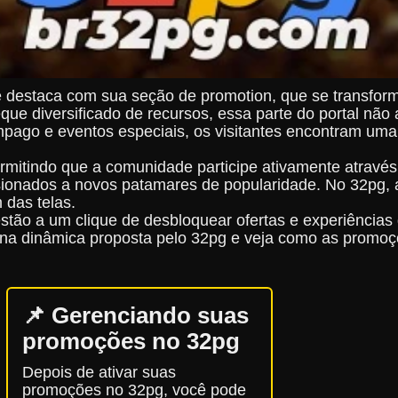
g se destaca com sua seção de promotion, que se transf
que diversificado de recursos, essa parte do portal nã
pago e eventos especiais, os visitantes encontram uma
ermitindo que a comunidade participe ativamente atrav
lsionados a novos patamares de popularidade. No 32pg,
das telas.
ão a um clique de desbloquear ofertas e experiências
na dinâmica proposta pelo 32pg e veja como as promoç
📌 Gerenciando suas
promoções no 32pg
Depois de ativar suas
promoções no 32pg, você pode