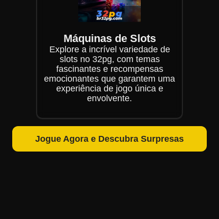
Máquinas de Slots
Explore a incrível variedade de
slots no 32pg, com temas
fascinantes e recompensas
emocionantes que garantem uma
experiência de jogo única e
envolvente.
Jogue Agora e Descubra Surpresas