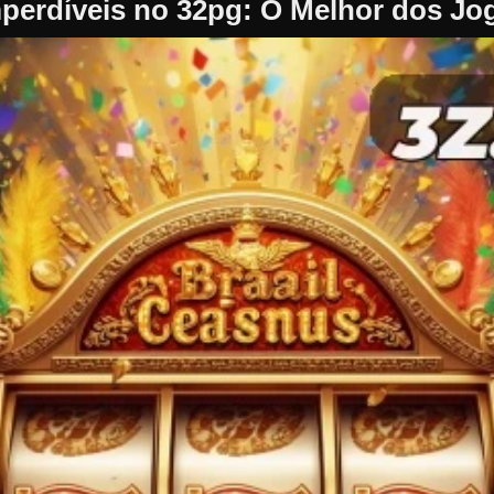
erdíveis no 32pg: O Melhor dos Jog