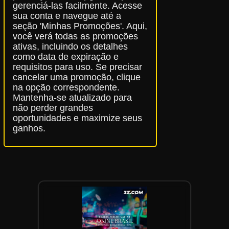
gerenciá-las facilmente. Acesse
sua conta e navegue até a
seção 'Minhas Promoções'. Aqui,
você verá todas as promoções
ativas, incluindo os detalhes
como data de expiração e
requisitos para uso. Se precisar
cancelar uma promoção, clique
na opção correspondente.
Mantenha-se atualizado para
não perder grandes
oportunidades e maximize seus
ganhos.