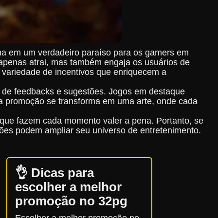
orma em um verdadeiro paraíso para os gamers em
o apenas atrai, mas também engaja os usuários de
 variedade de incentivos que enriquecem a
és de feedbacks e sugestões. Jogos em destaque
 a promoção se transforma em uma arte, onde cada
 que fazem cada momento valer a pena. Portanto, se
ões podem ampliar seu universo de entretenimento.
👌 Dicas para
escolher a melhor
promoção no 32pg