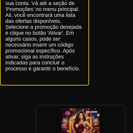
sua conta. Vá até a seção de
'Promoções' no menu principal.
Ali, você encontrará uma lista
das ofertas disponíveis.
Selecione a promoção desejada
e clique no botão 'Ativar'. Em
alguns casos, pode ser
necessário inserir um código
promocional específico. Após
ativar, siga as instruções
indicadas para concluir o
processo e garantir o benefício.