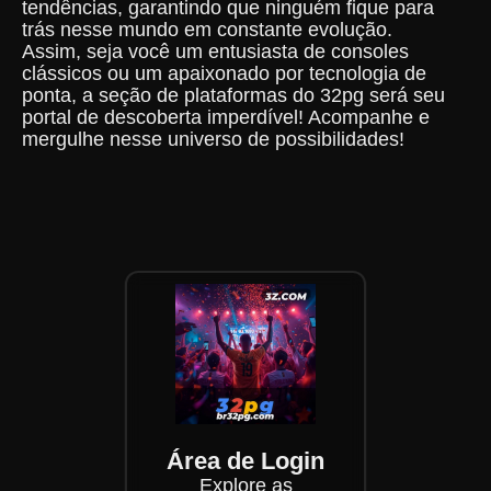
tendências, garantindo que ninguém fique para
trás nesse mundo em constante evolução.
Assim, seja você um entusiasta de consoles
clássicos ou um apaixonado por tecnologia de
ponta, a seção de plataformas do 32pg será seu
portal de descoberta imperdível! Acompanhe e
mergulhe nesse universo de possibilidades!
Área de Login
Explore as