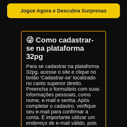
Jogue Agora e Descubra Surpresas
😜 Como cadastrar-
se na plataforma
32pg
Para se cadastrar na plataforma
32pg, acesse o site e clique no
botão 'Cadastrar-se' localizado
no canto superior direito.
Preencha o formulário com suas
informações pessoais, como
nome, e-mail e senha. Após
completar o cadastro, verifique
seu e-mail para confirmar a
conta. É importante utilizar um
endereço de e-mail válido, pois