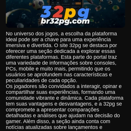
No universo dos jogos, a escolha da plataforma
ideal pode ser a chave para uma experiência
imersiva e divertida. O site 32pg se destaca por
oferecer uma seção dedicada a explorar essas
diferentes plataformas. Esta parte do portal traz
uma variedade de informações sobre consoles,
PCs, mobile e muito mais, permitindo que os
usuários se aprofundem nas características e
peculiaridades de cada opção.
Os jogadores são convidados a interagir, opinar e
compartilhar suas experiências, formando uma
comunidade vibrante e dinâmica. Cada plataforma
tem suas vantagens e desvantagens, e a 32pg se
compromete a apresentar comparações
detalhadas e análises que ajudam na decisão do
gamer. Além disso, a seção ainda conta com
notícias atualizadas sobre lançamentos e