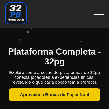
❄
❄
❄
❄
❄
❄
❄
❄
❄
❄
Plataforma Completa -
32pg
Explore como a seção de plataformas do 32pg
conecta jogadores a experiências únicas,
revelando o que cada opção tem a oferecer.
Aproveite o Bônus do Papai Noel