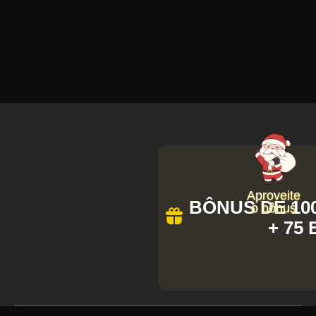
Aproveite
BÔNUS DE 100
o bônus
+ 75